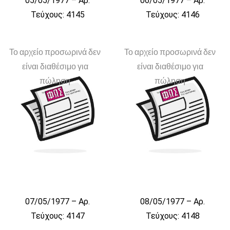
05/05/1977 – Αρ.
06/05/1977 – Αρ.
Τεύχους: 4145
Τεύχους: 4146
Το αρχείο προσωρινά δεν
Το αρχείο προσωρινά δεν
είναι διαθέσιμο για
είναι διαθέσιμο για
πώληση
πώληση
07/05/1977 – Αρ.
08/05/1977 – Αρ.
Τεύχους: 4147
Τεύχους: 4148