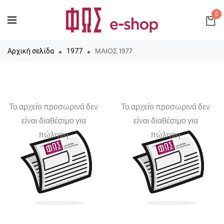
0
ΜΑΙΟΣ 1977
Αρχική σελίδα
1977
Το αρχείο προσωρινά δεν
Το αρχείο προσωρινά δεν
είναι διαθέσιμο για
είναι διαθέσιμο για
πώληση
πώληση