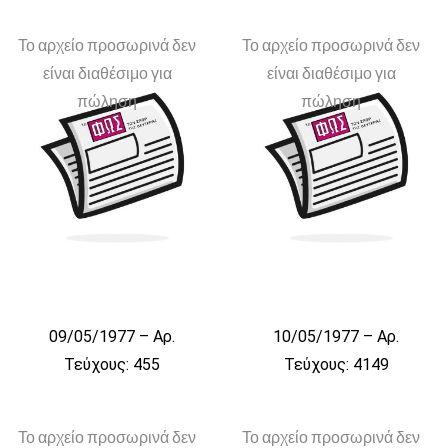
Το αρχείο προσωρινά δεν
Το αρχείο προσωρινά δεν
είναι διαθέσιμο για
είναι διαθέσιμο για
πώληση
πώληση
09/05/1977 – Αρ.
10/05/1977 – Αρ.
Τεύχους: 455
Τεύχους: 4149
Το αρχείο προσωρινά δεν
Το αρχείο προσωρινά δεν