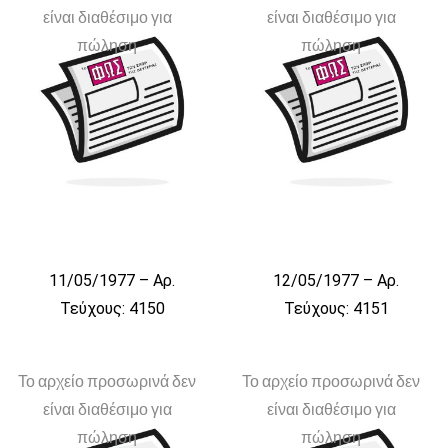
είναι διαθέσιμο για
είναι διαθέσιμο για
πώληση
πώληση
11/05/1977 – Αρ.
12/05/1977 – Αρ.
Τεύχους: 4150
Τεύχους: 4151
Το αρχείο προσωρινά δεν
Το αρχείο προσωρινά δεν
είναι διαθέσιμο για
είναι διαθέσιμο για
πώληση
πώληση