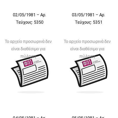
02/05/1981 – Αρ.
03/05/1981 – Αρ.
Τεύχους: 5350
Τεύχους: 5351
Το αρχείο προσωρινά δεν
Το αρχείο προσωρινά δεν
είναι διαθέσιμο για
είναι διαθέσιμο για
πώληση
πώληση