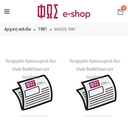
0
ΜΑΙΟΣ 1981
Αρχική σελίδα
1981
Το αρχείο προσωρινά δεν
Το αρχείο προσωρινά δεν
είναι διαθέσιμο για
είναι διαθέσιμο για
πώληση
πώληση