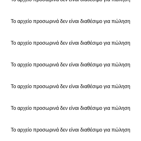
Το αρχείο προσωρινά δεν είναι διαθέσιμο για πώληση
Το αρχείο προσωρινά δεν είναι διαθέσιμο για πώληση
Το αρχείο προσωρινά δεν είναι διαθέσιμο για πώληση
Το αρχείο προσωρινά δεν είναι διαθέσιμο για πώληση
Το αρχείο προσωρινά δεν είναι διαθέσιμο για πώληση
Το αρχείο προσωρινά δεν είναι διαθέσιμο για πώληση