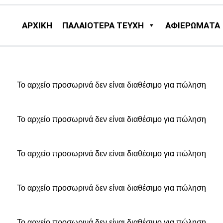
ΑΡΧΙΚΗ
ΠΑΛΑΙΟΤΕΡΑ ΤΕΥΧΗ
ΑΦΙΕΡΩΜΑΤΑ
Το αρχείο προσωρινά δεν είναι διαθέσιμο για πώληση
Το αρχείο προσωρινά δεν είναι διαθέσιμο για πώληση
Το αρχείο προσωρινά δεν είναι διαθέσιμο για πώληση
Το αρχείο προσωρινά δεν είναι διαθέσιμο για πώληση
Το αρχείο προσωρινά δεν είναι διαθέσιμο για πώληση