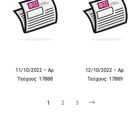
11/10/2022 – Αρ.
12/10/2022 – Αρ.
Τεύχους: 17888
Τεύχους: 17889
1
2
3