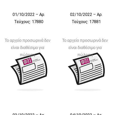
01/10/2022 – Αρ.
02/10/2022 – Αρ.
Τεύχους: 17880
Τεύχους: 17881
Το αρχείο προσωρινά δεν
Το αρχείο προσωρινά δεν
είναι διαθέσιμο για
είναι διαθέσιμο για
πώληση
πώληση