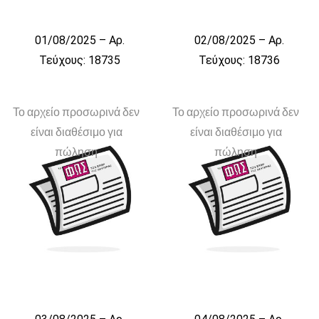
01/08/2025 – Αρ.
02/08/2025 – Αρ.
Τεύχους: 18735
Τεύχους: 18736
Το αρχείο προσωρινά δεν
Το αρχείο προσωρινά δεν
είναι διαθέσιμο για
είναι διαθέσιμο για
πώληση
πώληση