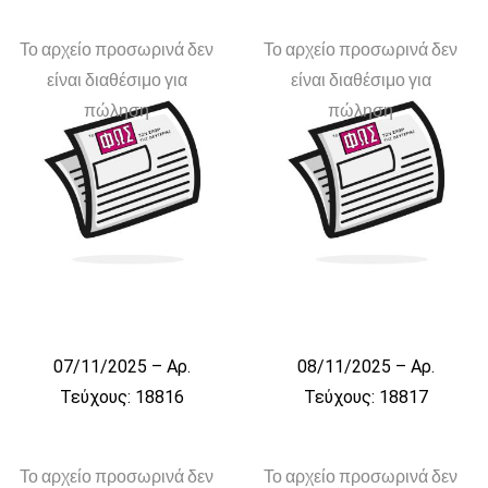
Το αρχείο προσωρινά δεν
Το αρχείο προσωρινά δεν
είναι διαθέσιμο για
είναι διαθέσιμο για
πώληση
πώληση
07/11/2025 – Αρ.
08/11/2025 – Αρ.
Τεύχους: 18816
Τεύχους: 18817
Το αρχείο προσωρινά δεν
Το αρχείο προσωρινά δεν