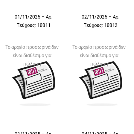
01/11/2025 – Αρ.
02/11/2025 – Αρ.
Τεύχους: 18811
Τεύχους: 18812
Το αρχείο προσωρινά δεν
Το αρχείο προσωρινά δεν
είναι διαθέσιμο για
είναι διαθέσιμο για
πώληση
πώληση