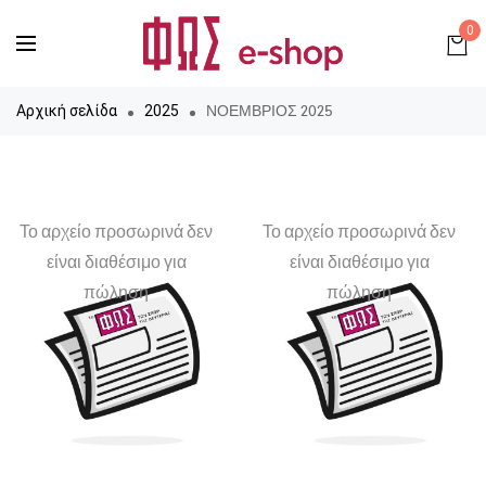
0
ΝΟΕΜΒΡΙΟΣ 2025
Αρχική σελίδα
2025
Το αρχείο προσωρινά δεν
Το αρχείο προσωρινά δεν
είναι διαθέσιμο για
είναι διαθέσιμο για
πώληση
πώληση