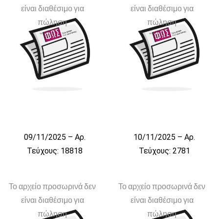
είναι διαθέσιμο για
είναι διαθέσιμο για
πώληση
πώληση
09/11/2025 – Αρ.
10/11/2025 – Αρ.
Τεύχους: 18818
Τεύχους: 2781
Το αρχείο προσωρινά δεν
Το αρχείο προσωρινά δεν
είναι διαθέσιμο για
είναι διαθέσιμο για
πώληση
πώληση