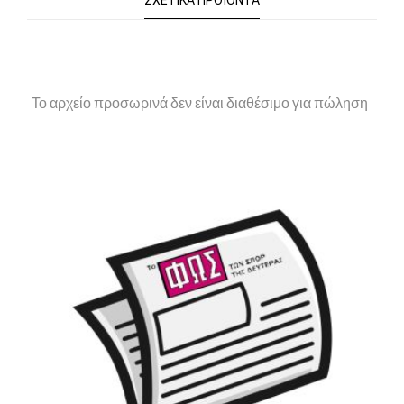
ΣΧΕΤΙΚΆ ΠΡΟΪΌΝΤΑ
Το αρχείο προσωρινά δεν είναι διαθέσιμο για πώληση