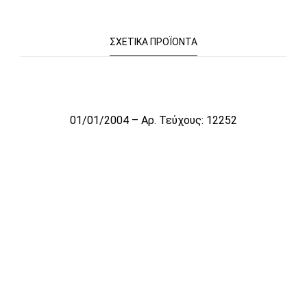
ΣΧΕΤΙΚΆ ΠΡΟΪΌΝΤΑ
Το αρχείο προσωρινά δεν είναι διαθέσιμο για πώληση
01/01/2004 – Αρ. Τεύχους: 12252