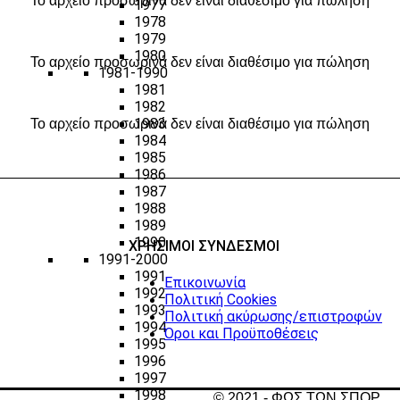
Το αρχείο προσωρινά δεν είναι διαθέσιμο για πώληση
1977
1978
1979
1980
Το αρχείο προσωρινά δεν είναι διαθέσιμο για πώληση
1981-1990
1981
1982
1983
Το αρχείο προσωρινά δεν είναι διαθέσιμο για πώληση
1984
1985
1986
1987
1988
1989
1990
ΧΡΗΣΙΜΟΙ ΣΥΝΔΕΣΜΟΙ
1991-2000
1991
Επικοινωνία
1992
Πολιτική Cookies
1993
Πολιτική ακύρωσης/επιστροφών
1994
Όροι και Προϋποθέσεις
1995
1996
1997
1998
© 2021 - ΦΩΣ ΤΩΝ ΣΠΟΡ