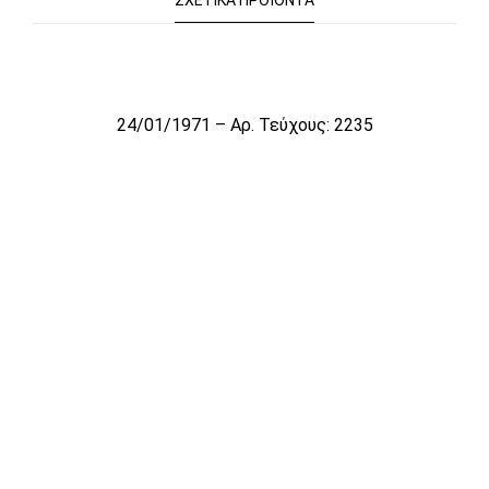
ΣΧΕΤΙΚΆ ΠΡΟΪΌΝΤΑ
Το αρχείο προσωρινά δεν είναι διαθέσιμο για πώληση
24/01/1971 – Αρ. Τεύχους: 2235