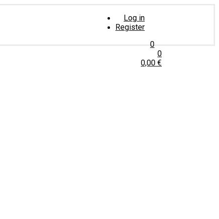
Log in
Register
0
0
0,00
€