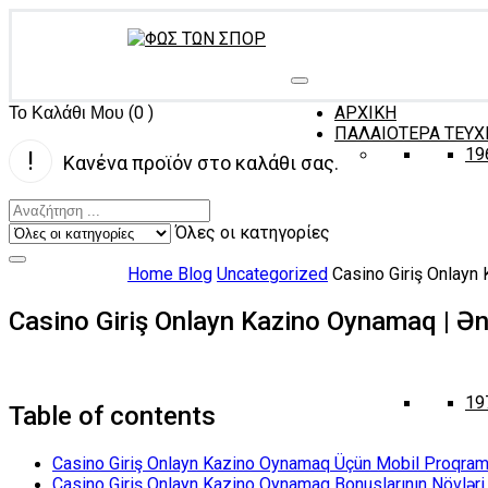
(0 )
ΑΡΧΙΚΗ
Το Καλάθι Μου
ΠΑΛΑΙΟΤΕΡΑ ΤΕΥΧ
19
Κανένα προϊόν στο καλάθι σας.
Όλες οι κατηγορίες
Home
Blog
Uncategorized
Casino Giriş Onlayn 
Casino Giriş Onlayn Kazino Oynamaq | Ən 
19
Table of contents
Casino Giriş Onlayn Kazino Oynamaq Üçün Mobil Proqram
Casino Giriş Onlayn Kazino Oynamaq Bonuslarının Növləri