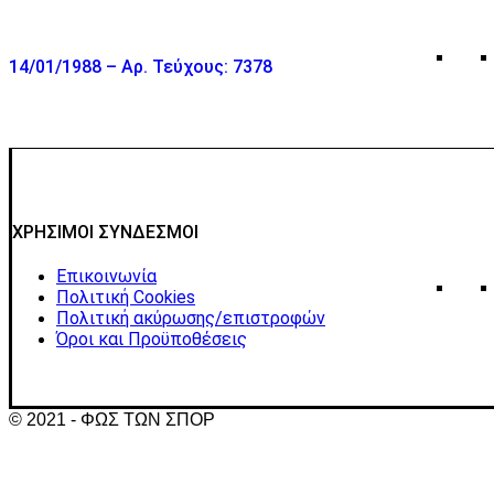
14/01/1988 – Αρ. Τεύχους: 7378
ΧΡΗΣΙΜΟΙ ΣΥΝΔΕΣΜΟΙ
Επικοινωνία
Πολιτική Cookies
Πολιτική ακύρωσης/επιστροφών
Όροι και Προϋποθέσεις
© 2021 - ΦΩΣ ΤΩΝ ΣΠΟΡ