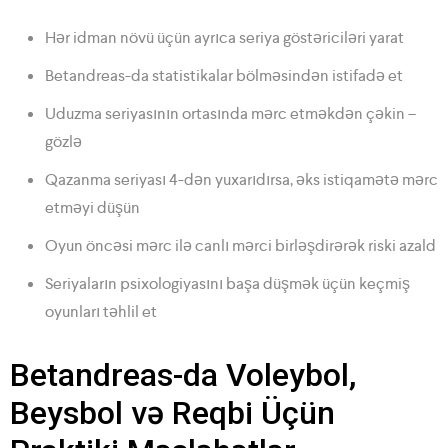
Hər idman növü üçün ayrıca seriya göstəriciləri yarat
Betandreas-da statistikalar bölməsindən istifadə et
Uduzma seriyasının ortasında mərc etməkdən çəkin –
gözlə
Qazanma seriyası 4-dən yuxarıdırsa, əks istiqamətə mərc
etməyi düşün
Oyun öncəsi mərc ilə canlı mərci birləşdirərək riski azald
Seriyaların psixologiyasını başa düşmək üçün keçmiş
oyunları təhlil et
Betandreas-da Voleybol,
Beysbol və Reqbi Üçün