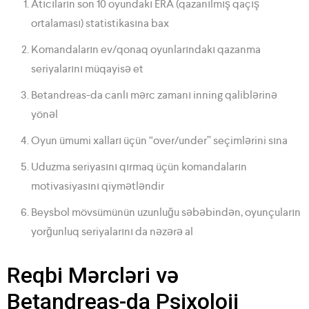
Atıcıların son 10 oyundakı ERA (qazanılmış qaçış
ortalaması) statistikasına bax
Komandaların ev/qonaq oyunlarındakı qazanma
seriyalarını müqayisə et
Betandreas-da canlı mərc zamanı inning qaliblərinə
yönəl
Oyun ümumi xalları üçün “over/under” seçimlərini sına
Uduzma seriyasını qırmaq üçün komandaların
motivasiyasını qiymətləndir
Beysbol mövsümünün uzunluğu səbəbindən, oyunçuların
yorğunluq seriyalarını da nəzərə al
Reqbi Mərcləri və
Betandreas-da Psixoloji