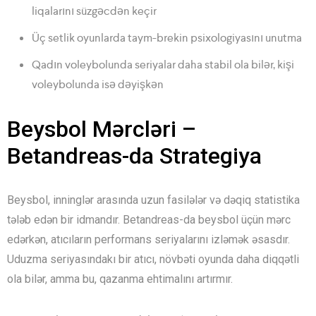
liqalarını süzgəcdən keçir
Üç setlik oyunlarda taym-brekin psixologiyasını unutma
Qadın voleybolunda seriyalar daha stabil ola bilər, kişi
voleybolunda isə dəyişkən
Beysbol Mərcləri –
Betandreas-da Strategiya
Beysbol, inninglər arasında uzun fasilələr və dəqiq statistika
tələb edən bir idmandır. Betandreas-da beysbol üçün mərc
edərkən, atıcıların performans seriyalarını izləmək əsasdır.
Uduzma seriyasındakı bir atıcı, növbəti oyunda daha diqqətli
ola bilər, amma bu, qazanma ehtimalını artırmır.