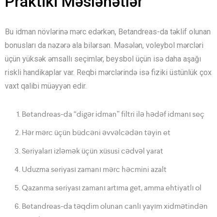
Praktiki Məsləhətlər
Bu idman növlərinə mərc edərkən, Betandreas-da təklif olunan
bonusları da nəzərə ala bilərsən. Məsələn, voleybol mərcləri
üçün yüksək əmsallı seçimlər, beysbol üçün isə daha aşağı
riskli handikaplar var. Reqbi mərclərində isə fiziki üstünlük çox
vaxt qalibi müəyyən edir.
Betandreas-da “digər idman” filtri ilə hədəf idmanı seç
Hər mərc üçün büdcəni əvvəlcədən təyin et
Seriyaları izləmək üçün xüsusi cədvəl yarat
Uduzma seriyası zamanı mərc həcmini azalt
Qazanma seriyası zamanı artıma get, amma ehtiyatlı ol
Betandreas-da təqdim olunan canlı yayım xidmətindən