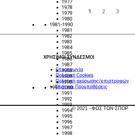
1977
1978
1
2
3
1979
1980
1981-1990
1981
1982
1983
1984
1985
ΧΡΗΣΙΜΟΙ ΣΥΝΔΕΣΜΟΙ
1986
1987
Επικοινωνία
1988
Πολιτική Cookies
1989
Πολιτική ακύρωσης/επιστροφών
1990
Όροι και Προϋποθέσεις
1991-2000
1991
1992
1993
© 2021 - ΦΩΣ ΤΩΝ ΣΠΟΡ
1994
1995
1996
1997
1998