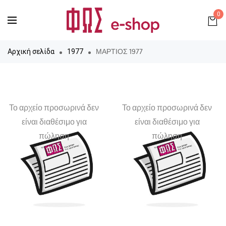
0
ΜΑΡΤΙΟΣ 1977
Αρχική σελίδα
1977
Το αρχείο προσωρινά δεν
Το αρχείο προσωρινά δεν
είναι διαθέσιμο για
είναι διαθέσιμο για
πώληση
πώληση