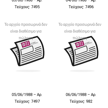
03/06/1988 – Αρ.
04/06/1988 – Αρ.
Τεύχους: 7495
Τεύχους: 7496
Το αρχείο προσωρινά δεν
Το αρχείο προσωρινά δεν
είναι διαθέσιμο για
είναι διαθέσιμο για
πώληση
πώληση
05/06/1988 – Αρ.
06/06/1988 – Αρ.
Τεύχους: 7497
Τεύχους: 982