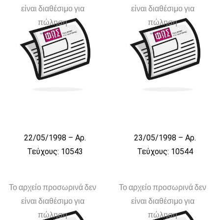
είναι διαθέσιμο για
είναι διαθέσιμο για
πώληση
πώληση
22/05/1998 – Αρ.
23/05/1998 – Αρ.
Τεύχους: 10543
Τεύχους: 10544
Το αρχείο προσωρινά δεν
Το αρχείο προσωρινά δεν
είναι διαθέσιμο για
είναι διαθέσιμο για
πώληση
πώληση