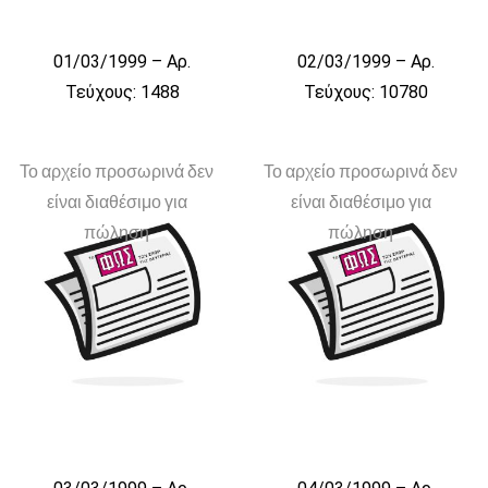
01/03/1999 – Αρ.
02/03/1999 – Αρ.
Τεύχους: 1488
Τεύχους: 10780
Το αρχείο προσωρινά δεν
Το αρχείο προσωρινά δεν
είναι διαθέσιμο για
είναι διαθέσιμο για
πώληση
πώληση