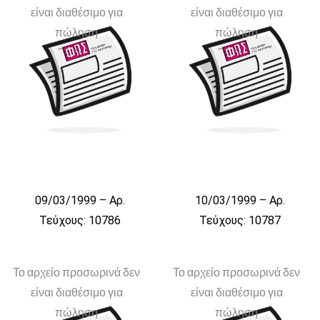
είναι διαθέσιμο για
είναι διαθέσιμο για
πώληση
πώληση
09/03/1999 – Αρ.
10/03/1999 – Αρ.
Τεύχους: 10786
Τεύχους: 10787
Το αρχείο προσωρινά δεν
Το αρχείο προσωρινά δεν
είναι διαθέσιμο για
είναι διαθέσιμο για
πώληση
πώληση