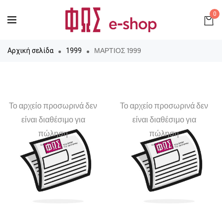
0
ΜΑΡΤΙΟΣ 1999
Αρχική σελίδα
1999
Το αρχείο προσωρινά δεν
Το αρχείο προσωρινά δεν
είναι διαθέσιμο για
είναι διαθέσιμο για
πώληση
πώληση