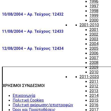
1996
1997
1998
10/08/2004 – Αρ. Τεύχους: 12432
1999
2000
2001-2010
2001
11/08/2004 – Αρ. Τεύχους: 12433
2002
2003
2004
12/08/2004 – Αρ. Τεύχους: 12434
2005
2006
2007
2008
2009
2010
2011-2020
2011
ΧΡΗΣΙΜΟΙ ΣΥΝΔΕΣΜΟΙ
2012
2013
2014
Επικοινωνία
2015
Πολιτική Cookies
2016
Πολιτική ακύρωσης/επιστροφών
2017
Όροι και Προϋποθέσεις