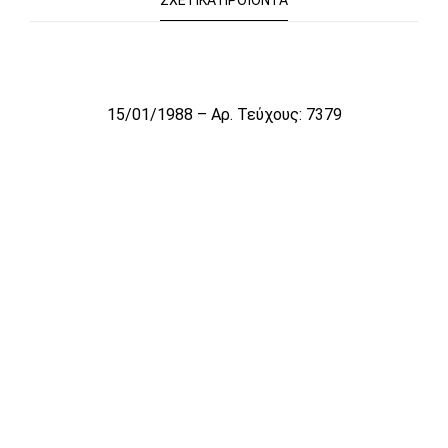
ΣΧΕΤΙΚΆ ΠΡΟΪΌΝΤΑ
Το αρχείο προσωρινά δεν είναι διαθέσιμο για πώληση
15/01/1988 – Αρ. Τεύχους: 7379