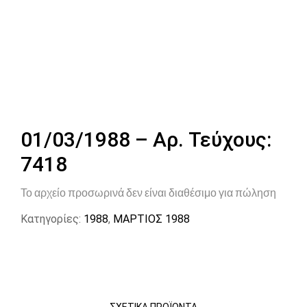
01/03/1988 – Αρ. Τεύχους:
7418
Το αρχείο προσωρινά δεν είναι διαθέσιμο για πώληση
Κατηγορίες:
1988
,
ΜΑΡΤΙΟΣ 1988