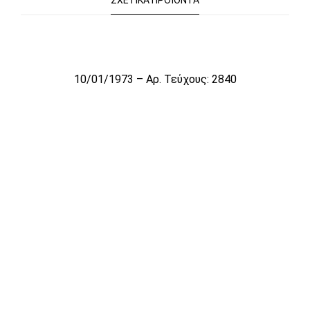
ΣΧΕΤΙΚΆ ΠΡΟΪΌΝΤΑ
Το αρχείο προσωρινά δεν είναι διαθέσιμο για πώληση
10/01/1973 – Αρ. Τεύχους: 2840