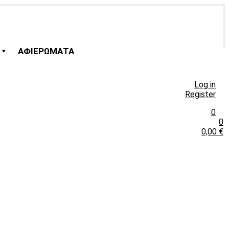
ΑΦΙΕΡΩΜΑΤΑ
Log in
Register
0
0
0,00
€