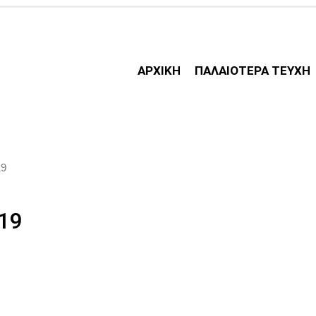
ΑΡΧΙΚΗ
ΠΑΛΑΙΟΤΕΡΑ ΤΕΥΧΗ
19
419