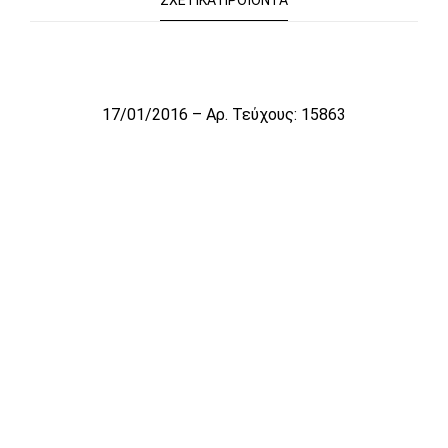
ΣΧΕΤΙΚΆ ΠΡΟΪΌΝΤΑ
Το αρχείο προσωρινά δεν είναι διαθέσιμο για πώληση
17/01/2016 – Αρ. Τεύχους: 15863