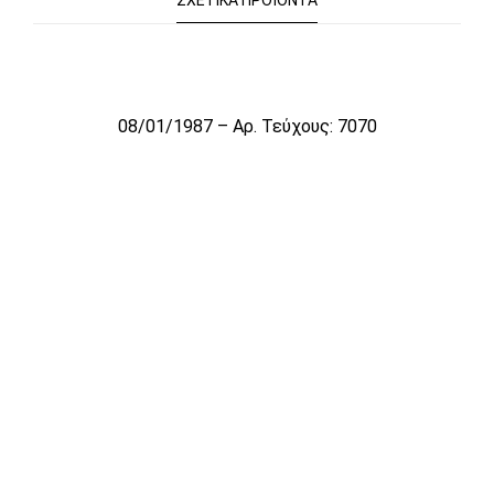
ΣΧΕΤΙΚΆ ΠΡΟΪΌΝΤΑ
Το αρχείο προσωρινά δεν είναι διαθέσιμο για πώληση
08/01/1987 – Αρ. Τεύχους: 7070