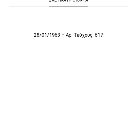
ΣΧΕΤΙΚΆ ΠΡΟΪΌΝΤΑ
Το αρχείο προσωρινά δεν είναι διαθέσιμο για πώληση
28/01/1963 – Αρ. Τεύχους: 617