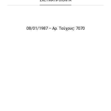
ΣΧΕΤΙΚΆ ΠΡΟΪΌΝΤΑ
Το αρχείο προσωρινά δεν είναι διαθέσιμο για πώληση
08/01/1987 – Αρ. Τεύχους: 7070