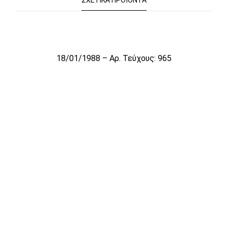
ΣΧΕΤΙΚΆ ΠΡΟΪΌΝΤΑ
Το αρχείο προσωρινά δεν είναι διαθέσιμο για πώληση
18/01/1988 – Αρ. Τεύχους: 965