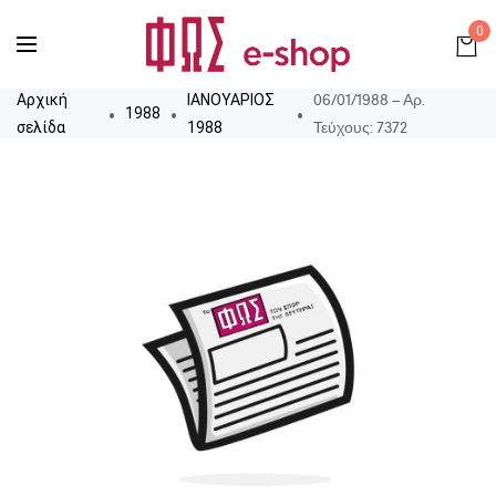
0
06/01/1988 – Αρ.
Αρχική
ΙΑΝΟΥΑΡΙΟΣ
1988
Τεύχους: 7372
σελίδα
1988