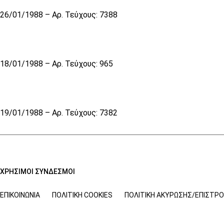
26/01/1988 – Αρ. Τεύχους: 7388
18/01/1988 – Αρ. Τεύχους: 965
19/01/1988 – Αρ. Τεύχους: 7382
ΧΡΗΣΙΜΟΙ ΣΥΝΔΕΣΜΟΙ
ΕΠΙΚΟΙΝΩΝΊΑ
ΠΟΛΙΤΙΚΉ COOKIES
ΠΟΛΙΤΙΚΉ ΑΚΎΡΩΣΗΣ/ΕΠΙΣΤΡ