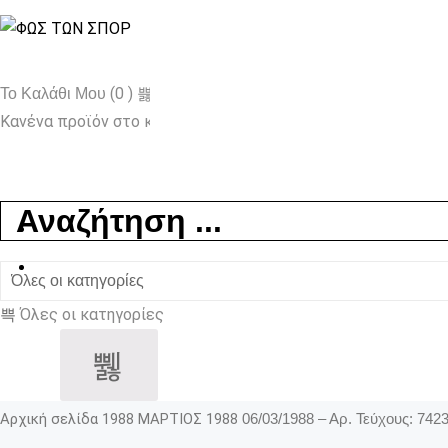
(0 )
Το Καλάθι Μου
Κανένα προϊόν στο καλάθι σας.
Όλες οι κατηγορίες
Αρχική σελίδα
1988
ΜΑΡΤΙΟΣ 1988
06/03/1988 – Αρ. Τεύχους: 742