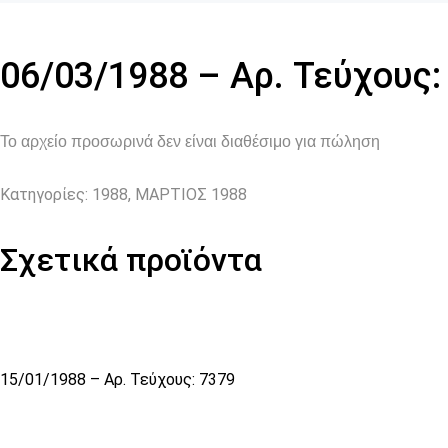
06/03/1988 – Αρ. Τεύχους:
Το αρχείο προσωρινά δεν είναι διαθέσιμο για πώληση
Κατηγορίες:
1988
,
ΜΑΡΤΙΟΣ 1988
Σχετικά προϊόντα
15/01/1988 – Αρ. Τεύχους: 7379