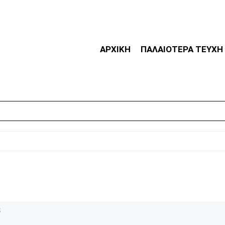
ΑΡΧΙΚΗ
ΠΑΛΑΙΟΤΕΡΑ ΤΕΥΧΗ
3