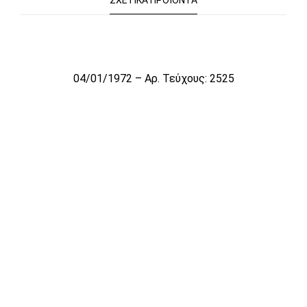
ΣΧΕΤΙΚΆ ΠΡΟΪΌΝΤΑ
Το αρχείο προσωρινά δεν είναι διαθέσιμο για πώληση
04/01/1972 – Αρ. Τεύχους: 2525