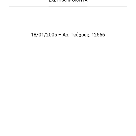
ΣΧΕΤΙΚΆ ΠΡΟΪΌΝΤΑ
Το αρχείο προσωρινά δεν είναι διαθέσιμο για πώληση
18/01/2005 – Αρ. Τεύχους: 12566