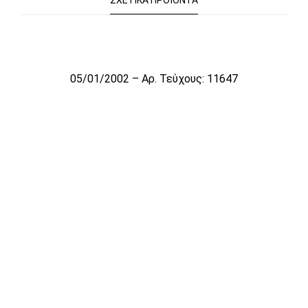
ΣΧΕΤΙΚΆ ΠΡΟΪΌΝΤΑ
Το αρχείο προσωρινά δεν είναι διαθέσιμο για πώληση
05/01/2002 – Αρ. Τεύχους: 11647