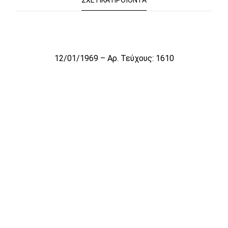
ΣΧΕΤΙΚΆ ΠΡΟΪΌΝΤΑ
Το αρχείο προσωρινά δεν είναι διαθέσιμο για πώληση
12/01/1969 – Αρ. Τεύχους: 1610