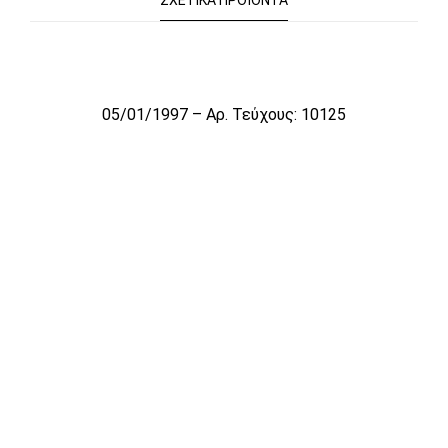
ΣΧΕΤΙΚΆ ΠΡΟΪΌΝΤΑ
Το αρχείο προσωρινά δεν είναι διαθέσιμο για πώληση
05/01/1997 – Αρ. Τεύχους: 10125