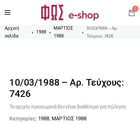
0
10/03/1988 – Αρ.
Αρχική
ΜΑΡΤΙΟΣ
1988
Τεύχους: 7426
σελίδα
1988
10/03/1988 – Αρ. Τεύχους:
7426
Το αρχείο προσωρινά δεν είναι διαθέσιμο για πώληση
Κατηγορίες:
1988
,
ΜΑΡΤΙΟΣ 1988