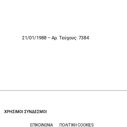
21/01/1988 – Αρ. Τεύχους: 7384
ΧΡΗΣΙΜΟΙ ΣΥΝΔΕΣΜΟΙ
ΕΠΙΚΟΙΝΩΝΊΑ
ΠΟΛΙΤΙΚΉ COOKIES