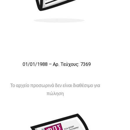
01/01/1988 – Αρ. Τεύχους: 7369
Το αρχείο προσωρινά δεν είναι διαθέσιμο για
πώληση