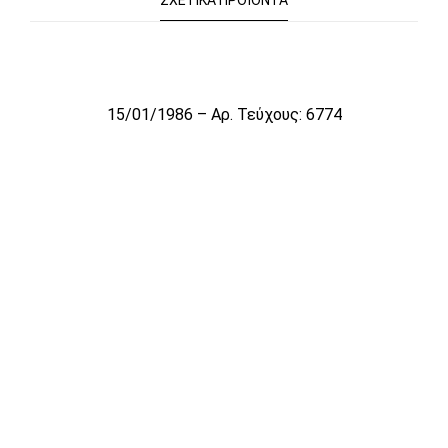
ΣΧΕΤΙΚΆ ΠΡΟΪΌΝΤΑ
Το αρχείο προσωρινά δεν είναι διαθέσιμο για πώληση
15/01/1986 – Αρ. Τεύχους: 6774