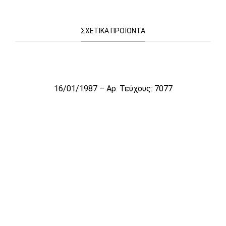
ΣΧΕΤΙΚΆ ΠΡΟΪΌΝΤΑ
Το αρχείο προσωρινά δεν είναι διαθέσιμο για πώληση
16/01/1987 – Αρ. Τεύχους: 7077