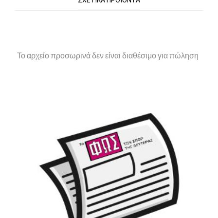
ΣΧΕΤΙΚΆ ΠΡΟΪΌΝΤΑ
Το αρχείο προσωρινά δεν είναι διαθέσιμο για πώληση