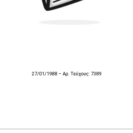
27/01/1988 – Αρ. Τεύχους: 7389