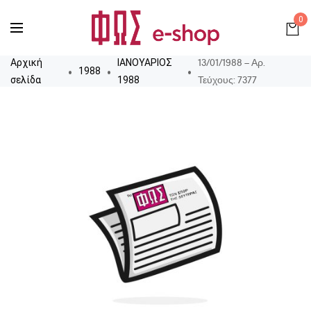
0
13/01/1988 – Αρ.
Αρχική
ΙΑΝΟΥΑΡΙΟΣ
1988
Τεύχους: 7377
σελίδα
1988