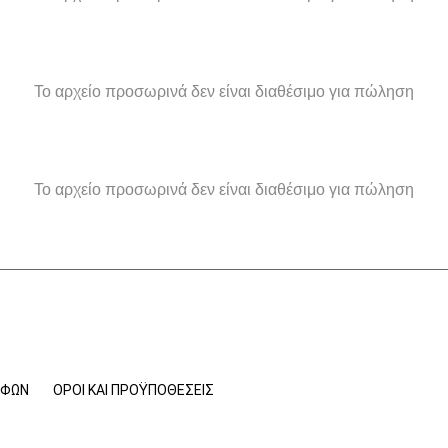
Το αρχείο προσωρινά δεν είναι διαθέσιμο για πώληση
Το αρχείο προσωρινά δεν είναι διαθέσιμο για πώληση
ΟΦΏΝ
ΌΡΟΙ ΚΑΙ ΠΡΟΫΠΟΘΈΣΕΙΣ