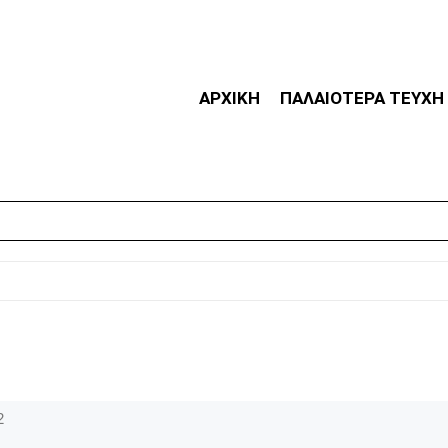
ΑΡΧΙΚΗ
ΠΑΛΑΙΟΤΕΡΑ ΤΕΥΧΗ
2