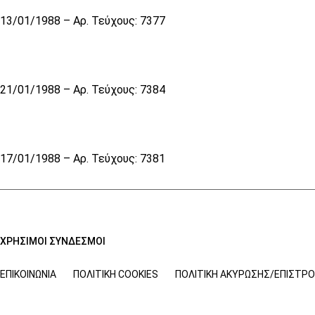
13/01/1988 – Αρ. Τεύχους: 7377
21/01/1988 – Αρ. Τεύχους: 7384
17/01/1988 – Αρ. Τεύχους: 7381
ΧΡΗΣΙΜΟΙ ΣΥΝΔΕΣΜΟΙ
ΕΠΙΚΟΙΝΩΝΊΑ
ΠΟΛΙΤΙΚΉ COOKIES
ΠΟΛΙΤΙΚΉ ΑΚΎΡΩΣΗΣ/ΕΠΙΣΤΡ