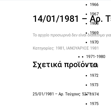
1966
1967
14/01/1981 – Αρ. 
1968
1969
Το αρχείο προσωρινά δεν είναι διαθέσιμο γ
1970
Κατηγορίες:
1981
,
ΙΑΝΟΥΑΡΙΟΣ 1981
1971-1980
Σχετικά προϊόντα
1971
1972
1973
25/01/1981 – Αρ. Τεύχους: 5271
1974
1975