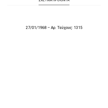
ΣΧΕΤΙΚΆ ΠΡΟΪΌΝΤΑ
Το αρχείο προσωρινά δεν είναι διαθέσιμο για πώληση
27/01/1968 – Αρ. Τεύχους: 1315