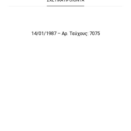
ΣΧΕΤΙΚΆ ΠΡΟΪΌΝΤΑ
Το αρχείο προσωρινά δεν είναι διαθέσιμο για πώληση
14/01/1987 – Αρ. Τεύχους: 7075