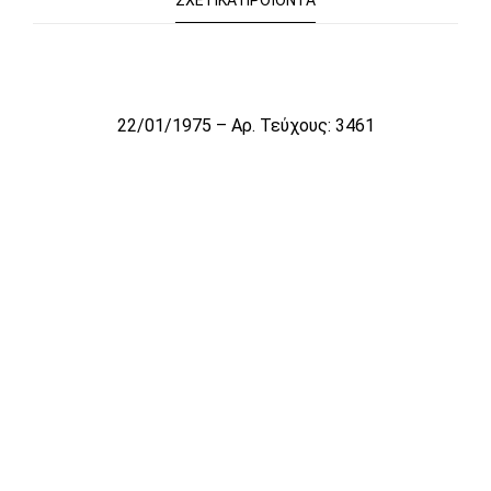
ΣΧΕΤΙΚΆ ΠΡΟΪΌΝΤΑ
Το αρχείο προσωρινά δεν είναι διαθέσιμο για πώληση
22/01/1975 – Αρ. Τεύχους: 3461