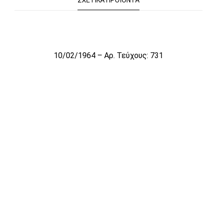
ΣΧΕΤΙΚΆ ΠΡΟΪΌΝΤΑ
Το αρχείο προσωρινά δεν είναι διαθέσιμο για πώληση
10/02/1964 – Αρ. Τεύχους: 731