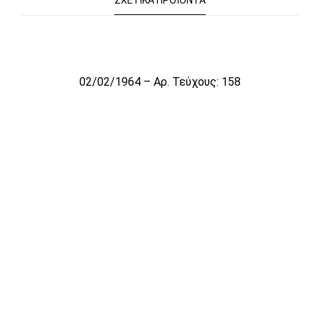
ΣΧΕΤΙΚΆ ΠΡΟΪΌΝΤΑ
Το αρχείο προσωρινά δεν είναι διαθέσιμο για πώληση
02/02/1964 – Αρ. Τεύχους: 158