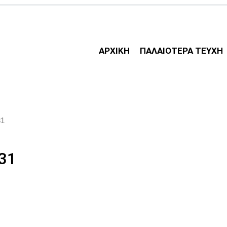
ΑΡΧΙΚΗ
ΠΑΛΑΙΟΤΕΡΑ ΤΕΥΧΗ
31
431