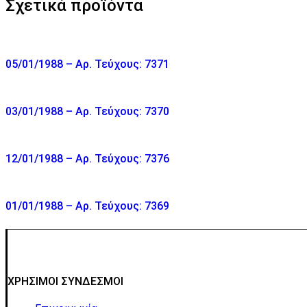
Σχετικά προϊόντα
05/01/1988 – Αρ. Τεύχους: 7371
03/01/1988 – Αρ. Τεύχους: 7370
12/01/1988 – Αρ. Τεύχους: 7376
01/01/1988 – Αρ. Τεύχους: 7369
ΧΡΗΣΙΜΟΙ ΣΥΝΔΕΣΜΟΙ