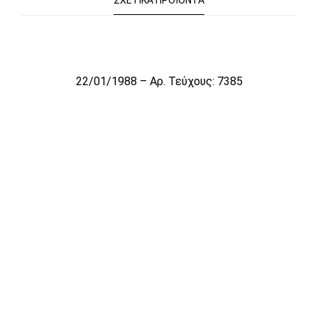
ΣΧΕΤΙΚΆ ΠΡΟΪΌΝΤΑ
Το αρχείο προσωρινά δεν είναι διαθέσιμο για πώληση
22/01/1988 – Αρ. Τεύχους: 7385