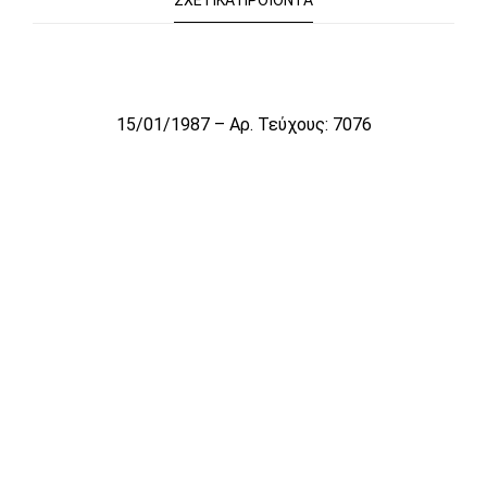
ΣΧΕΤΙΚΆ ΠΡΟΪΌΝΤΑ
Το αρχείο προσωρινά δεν είναι διαθέσιμο για πώληση
15/01/1987 – Αρ. Τεύχους: 7076