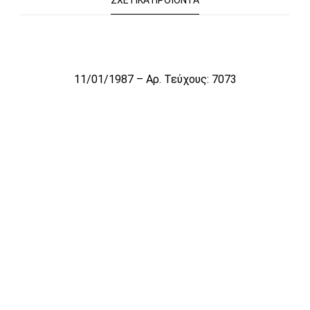
ΣΧΕΤΙΚΆ ΠΡΟΪΌΝΤΑ
Το αρχείο προσωρινά δεν είναι διαθέσιμο για πώληση
11/01/1987 – Αρ. Τεύχους: 7073