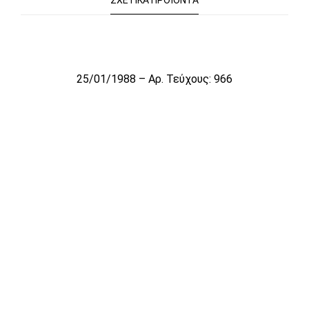
ΣΧΕΤΙΚΆ ΠΡΟΪΌΝΤΑ
Το αρχείο προσωρινά δεν είναι διαθέσιμο για πώληση
25/01/1988 – Αρ. Τεύχους: 966