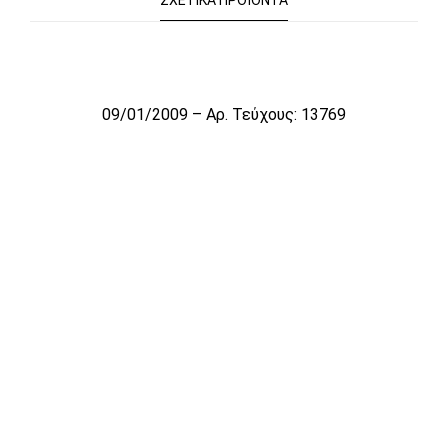
ΣΧΕΤΙΚΆ ΠΡΟΪΌΝΤΑ
Το αρχείο προσωρινά δεν είναι διαθέσιμο για πώληση
09/01/2009 – Αρ. Τεύχους: 13769